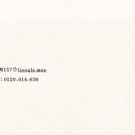
157
Google map
location_on
：0120-014-656