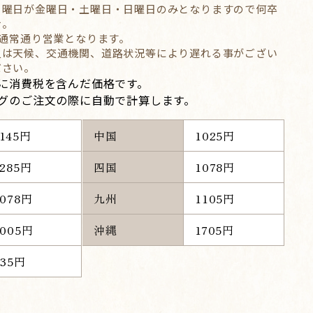
る曜日が金曜日・土曜日・日曜日のみとなりますので何卒
せ。
は通常通り営業となります。
又は天候、交通機関、道路状況等により遅れる事がござい
ださい。
に消費税を含んだ価格です。
グのご注文の際に自動で計算します。
2145円
中国
1025円
1285円
四国
1078円
1078円
九州
1105円
1005円
沖縄
1705円
935円