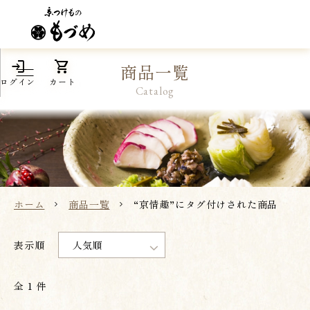
login
shopping_cart
商品一覧
ログイン
カート
Catalog
ホーム
商品一覧
“京情趣”にタグ付けされた商品
全 1 件