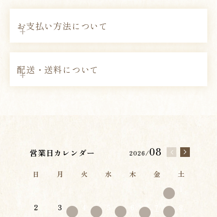
お支払い方法について
配送・送料について
08
営業日カレンダー
2026/
日
月
火
水
木
金
土
1
2
3
4
5
6
8
7