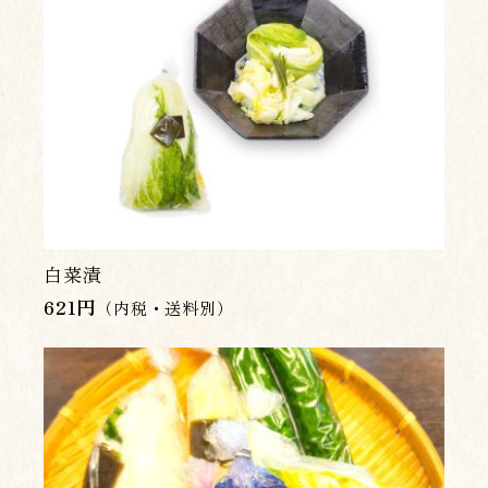
白菜漬
621
円
（内税・送料別）