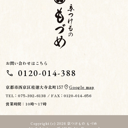
お問い合わせはこちら
0120-014-388
call
location_on
京都市西京区桂徳大寺北町157
Google map
TEL：075-392-6138 / FAX：0120-014-656
営業時間：10時〜17時
Copyright (c)
2026 京つけもの もづめ