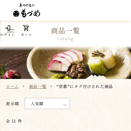
login
shopping_cart
商品一覧
ログイン
カート
Catalog
ホーム
商品一覧
“京都”にタグ付けされた商品
全 11 件