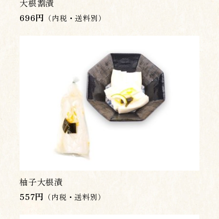
大根割漬
696
円
（内税・送料別）
柚子大根漬
557
円
（内税・送料別）