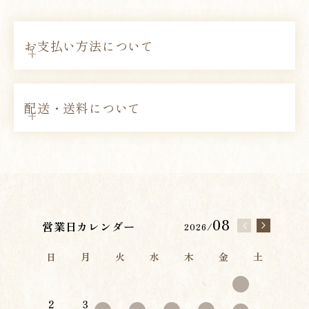
お支払い方法について
配送・送料について
08
営業日カレンダー
2026/
日
月
火
水
木
金
土
1
2
3
4
5
6
7
8