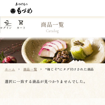
login
shopping_cart
商品一覧
ログイン
カート
Catalog
ホーム
商品一覧
“梅じそ”にタグ付けされた商品
選択に一致する商品が見つかりませんでした。