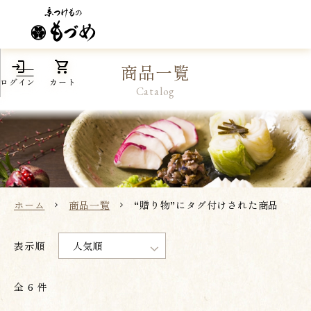
login
shopping_cart
商品一覧
ログイン
カート
Catalog
ホーム
商品一覧
“贈り物”にタグ付けされた商品
全 6 件