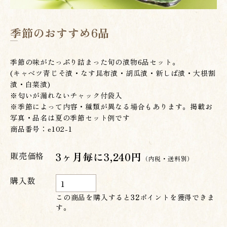
季節のおすすめ6品
季節の味がたっぷり詰まった旬の漬物6品セット。
(キャベツ青じそ漬・なす昆布漬・胡瓜漬・新しば漬・大根割
漬・白菜漬)
※匂いが漏れないチャック付袋入
※季節によって内容・種類が異なる場合もあります。掲載お
写真・品名は夏の季節セット例です
商品番号：e102-1
販売価格
3ヶ月毎に3,240円
（内税・送料別）
購入数
この商品を購入すると
32
ポイントを獲得できま
す。