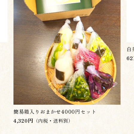
白
62
簡易箱入りおまかせ4000円セット
4,320
円
（内税・送料別）