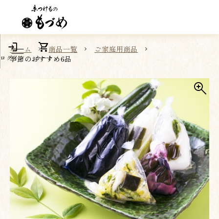
login
shopping_cart
ホーム
商品一覧
ご家庭用商品
ログイン
カート
季節のおすすめ6品
🔍