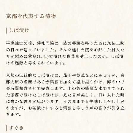
京都を代表する漬物
しば漬け
平家滅亡の後、建礼門院は一族の菩薩を弔うために念仏三昧
の日々を送っていました。そんな建礼門院を心配した村人た
ちが慰めに紫蘇(しそ)で漬けた野菜を献上したのが、しば漬
けの起源と考えられています。
京都の伝統的なしば漬けは、茄子や胡瓜などにみょうが、京
都大原の名産である赤紫蘇を加えて塩を振りかけ、樽の中で
長時間熟成させて完成します。山の麓の綺麗な水で育てられ
た紫蘇で漬けたしば漬けは、見た目が美しく、口に入れた時
に豊かな香りが広がります。そのままでも美味しく召し上が
れますが、お茶漬けにすると紫蘇とみょうがの香りが引き立
ちます。
すぐき