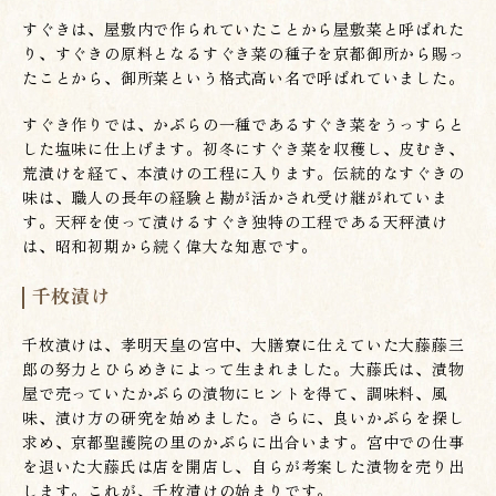
すぐきは、屋敷内で作られていたことから屋敷菜と呼ばれた
り、すぐきの原料となるすぐき菜の種子を京都御所から賜っ
たことから、御所菜という格式高い名で呼ばれていました。
すぐき作りでは、かぶらの一種であるすぐき菜をうっすらと
した塩味に仕上げます。初冬にすぐき菜を収穫し、皮むき、
荒漬けを経て、本漬けの工程に入ります。伝統的なすぐきの
味は、職人の長年の経験と勘が活かされ受け継がれていま
す。天秤を使って漬けるすぐき独特の工程である天秤漬け
は、昭和初期から続く偉大な知恵です。
千枚漬け
千枚漬けは、孝明天皇の宮中、大膳寮に仕えていた大藤藤三
郎の努力とひらめきによって生まれました。大藤氏は、漬物
屋で売っていたかぶらの漬物にヒントを得て、調味料、風
味、漬け方の研究を始めました。さらに、良いかぶらを探し
求め、京都聖護院の里のかぶらに出合います。宮中での仕事
を退いた大藤氏は店を開店し、自らが考案した漬物を売り出
します。これが、千枚漬けの始まりです。