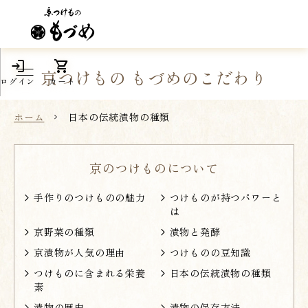
login
shopping_cart
京つけもの もづめのこだわり
ログイン
カート
ホーム
日本の伝統漬物の種類
京のつけものについて
手作りのつけものの魅力
つけものが持つパワーと
は
京野菜の種類
漬物と発酵
京漬物が人気の理由
つけものの豆知識
つけものに含まれる栄養
日本の伝統漬物の種類
素
漬物の歴史
漬物の保存方法